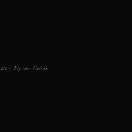
2/6 - Ely Von Kernen
Ajouter un commen
Email
Nom