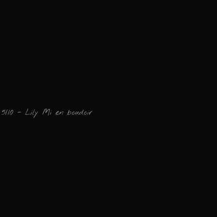
5/10 - Lily Mi en boudoir
Ajouter un commen
Email
Nom