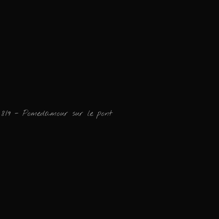
8/9 - Pomedamour sur le pont
Ajouter un commen
Email
Nom