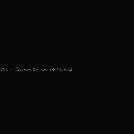
9/12 - Savannah La tentatrice
Ajouter un commen
Email
Nom