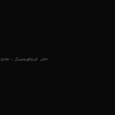
8/149 - ZombieWalk 2017
Ajouter un commen
Email
Nom